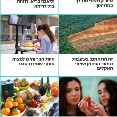
סיור קבוצתי מודרך
תיאבון בריא: תזונה
במוזיאון
בת־קיימא
זה מתחמם: בעקבות
חיות הבר והיכן למצוא
מחזור הפחמן ושינוי
אותן: שמירת טבע
האקלים