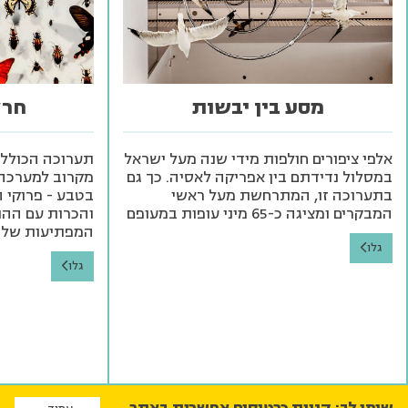
מסע בין יבשות
חרק
אלפי ציפורים חולפות מידי שנה מעל ישראל
תערוכה הכוללת 
במסלול נדידתם בין אפריקה לאסיה. כך גם
מקרוב למערכה 
בתערוכה זו, המתרחשת מעל ראשי
בטבע - פרוקי ה
המבקרים ומציגה כ-65 מיני עופות במעופם
והכרות עם ההתנ
המפתיעות של
גלו
גלו
שימו לב: קניית כרטיסים אפשרית באתר