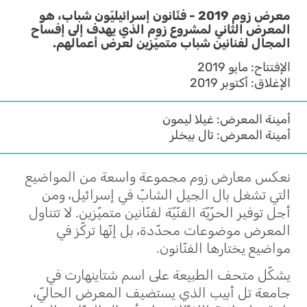
معرض زوم 2019 - فنّانون إسرائيليّون شباب، هو
المعرض الثاني لمشروع زوم الذي يهدف إلى إفساح
المجال لفنانين شباب متميّزين لعرض أعمالهم.
الإفتتاح: مايو 2019
الإغلاق: أكتوبر 2019
أمينة المعرض: غيلا ليمون
أمينة المعرض: تال بيخلر
نعكس معارض زوم مجموعة واسعة من المواضيع
التي تشغل بال الجيل الشابّ في إسرائيل، ومن
أجل توفير الحرّيّة الفنّيّة لفنّانين متميّزين. لا تتناول
المعرض موضوعات محدّدة، بل إنّها تركّز في
مواضيع يختارها الفنّانون.
يشكّل متحف الطبيعة على اسم شتاينهارت في
جامعة تل أبيب الذي يستضيف المعرض الحاليّ،