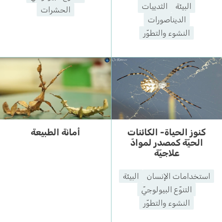
البيئة
الثدييات
الحشرات
الديناصورات
النشوء والتطوّر
كنوز الحياة- الكائنات
أمانة الطبيعة
الحيّة كمصدر لموادّ
علاجيّة
استخدامات الإنسان
البيئة
التنوّع البيولوجيّ
النشوء والتطوّر