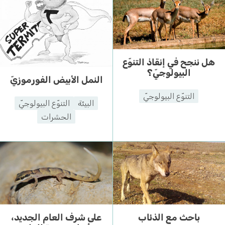
هل ننجح في إنقاذ التنوّع
البيولوجيّ؟
النمل الأبيض الفورموزيّ
التنوّع البيولوجيّ
البيئة
التنوّع البيولوجيّ
الحشرات
باحث مع الذئاب
على شرف العام الجديد،