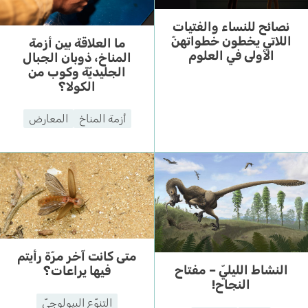
نصائح للنساء والفتيات
اللاتي يخطون خطواتهنّ
ما العلاقة بين أزمة
الأولى في العلوم
المناخ، ذوبان الجبال
الجليديّة وكوب من
الكولا؟
أزمة المناخ
المعارض
متى كانت آخر مرّة رأيتم
النشاط الليليّ – مفتاح
فيها يراعات؟
النجاح!
التنوّع البيولوجيّ