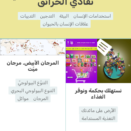
تفادي الحرائق
استخدامات الإنسان
البيئة
التدجين
الثدييات
علاقات الإنسان بالحيوان
المرجان الأبيض. مرجان
ميّت
التنوّع البيولوجيّ
نستهلك بحكمة ونوفّر
التنوع البيولوجي البحري
الغذاء
المرجان
موائل
الأرض على مائدتك
التغذية المستدامة