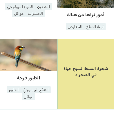
التدجين
التنوّع البيولوجيّ
الحشرات
موائل
أمور نراها من هناك
أزمة المناخ
المعارض
شجرة السنط: نسيج حياة
في الصحراء
الطيور فَرحة
التنوّع البيولوجيّ
الطيور
موائل