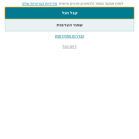
לנתח תנועה באתר ולהתאים תכנים אישית.
מדיניות הפרטיות שלנו
קבל הכל
שמור העדפות
הגדרות מתקדמות
דחה הכל
מוזיאון הטבע
ע״ש שטיינהרדט
קלאוזנר 12, תל־אביב-יפו
smnh@tauex.tau.ac.il
073-3802000