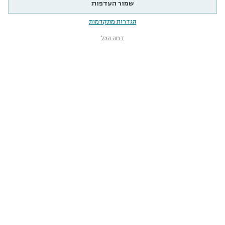
שמור העדפות
הגדרות מתקדמות
דחה הכל
מוזיאון הטבע
ע״ש שטיינהרדט
קלאוזנר 12, תל־אביב-יפו
smnh@tauex.tau.ac.il
073-3802000