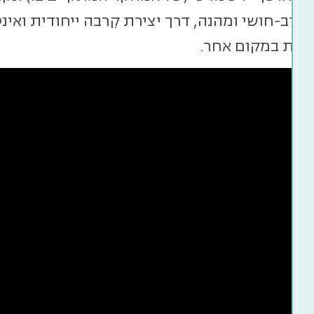
י, רב-חושי ומהנה, דרך יצירת קִרבה ייחודית וא
חוות במקום אחר.