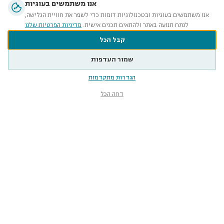
אנו משתמשים בעוגיות
אנו משתמשים בעוגיות ובטכנולוגיות דומות כדי לשפר את חוויית הגלישה,
לנתח תנועה באתר ולהתאים תכנים אישית.
מדיניות הפרטיות שלנו
קבל הכל
שמור העדפות
הגדרות מתקדמות
דחה הכל
Plan your visit
Our exhibitions
The Steinhardt Museum of Natural
History welcomes visitors with
disabilities
A Tailored and accessible
visit