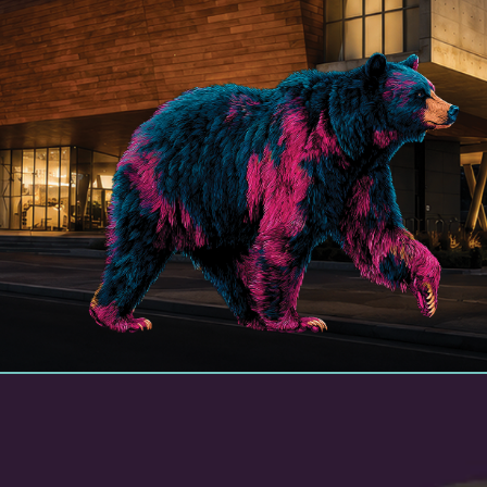
יקור מותאם ונגיש
עכשיו כווולם יכולים לבקר!
ית, שעות שקטות, אמצעי נגישות ועוד – כאן תמצאו
 המידע להתאמה ונגישות, לפני הביקור ובמהלכו.