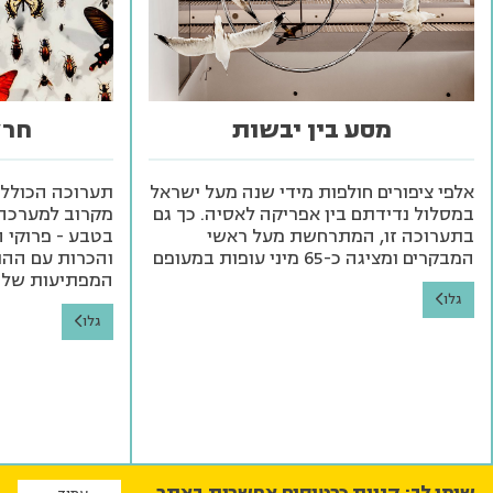
מסע בין יבשות
חרק
אלפי ציפורים חולפות מידי שנה מעל ישראל
תערוכה הכוללת 
במסלול נדידתם בין אפריקה לאסיה. כך גם
מקרוב למערכה 
בתערוכה זו, המתרחשת מעל ראשי
בטבע - פרוקי ה
המבקרים ומציגה כ-65 מיני עופות במעופם
והכרות עם ההתנ
המפתיעות של
גלו
גלו
שימו לב: קניית כרטיסים אפשרית באתר