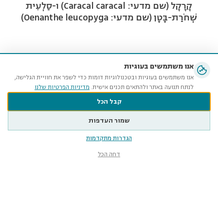
קָרָקָל (שם מדעי: Caracal caracal) ו-סַלְעִית
שְׁחֹרַת-בֶּטֶן (שם מדעי: Oenanthe leucopyga)
אנו משתמשים בעוגיות
אנו משתמשים בעוגיות ובטכנולוגיות דומות כדי לשפר את חוויית הגלישה,
לנתח תנועה באתר ולהתאים תכנים אישית.
מדיניות הפרטיות שלנו
קבל הכל
שמור העדפות
הגדרות מתקדמות
דחה הכל