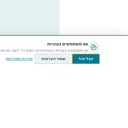
אנו משתמשים בעוגיות
אנו משתמשים בעוגיות ובטכנולוגיות דומות כדי לשפר את חוו
קבל הכל
שמור העדפות
הגדרות מתקדמות
מוזיאון ה
ע״ש שטיי
קלאוזנר 12, תל־אביב-יפו
@tauex.tau.ac.il