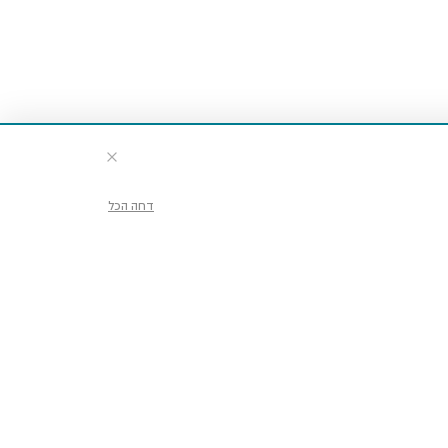
דחה הכל
דע וכרטיסים
ועים ופעילויות
יו במוזיאון