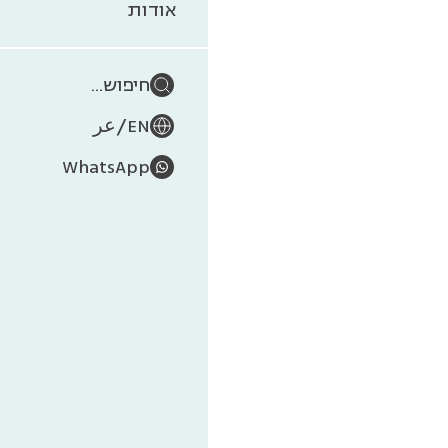
אודות
התמיכ
חיפוש...
לקדם 
/
EN
عر
לפתח 
WhatsApp
לקרב 
לשמור
להשפי
יחד נו
בר-קי
התמיכה
ותפישה
– למע