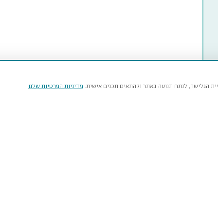
יית הגלישה, לנתח תנועה באתר ולהתאים תכנים אישית.
מדיניות הפרטיות שלנו
מי
טבע
נהרדט
איר
עכש
smnh