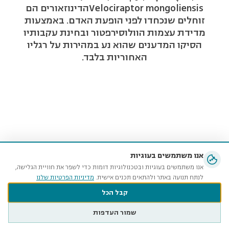
Velociraptor mongoliensisהדינוזאורים הם
זוחלים שנכחדו לפני הופעת האדם. באמצעות
האצ
מדידת עצמות הוולוסירפטור ובחינת עקבותיו
הסיקו המדענים שהוא נע במהירות על רגליו
האחוריות בלבד.
אנו משתמשים בעוגיות
אנו משתמשים בעוגיות ובטכנולוגיות דומות כדי לשפר את חוויית הגלישה,
לנתח תנועה באתר ולהתאים תכנים אישית.
מדיניות הפרטיות שלנו
קבל הכל
שמור העדפות