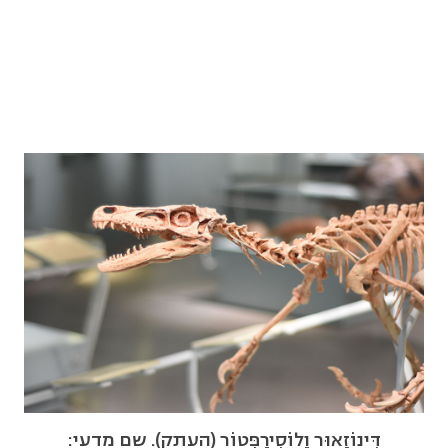
דִּינוֹזָאוּר וֶלוֹסִירַפְּטוֹר (העתק). שם מדעי: