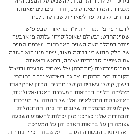
בידינו היכולת וההזדמנות להשפיע על המצב, החל
מכמויות המזון שאנו קונים, דרך המצרכים שאנחנו
בוחרים לקנות ועד לשאריות שנזרקות לפח.
לדברי פרופ' תמר דיין, יו"ר מוזיאון הטבע ע"ש
שטיינהרדט: "בעולם שאוכלוסייתו עלתה פי ארבעה
ויותר במהלך מאה השנים האחרונות, ושרמת החיים
של חלק מתושביו גבוהה מאוד, ייצור מזון הוא פעולה
עם השפעה סביבתית עצומה, בראש וראשונה
בטרנספורמציה (התמרה) של שטחים טבעיים ובניצול
מקורות מים מתוקים, אך גם בשימוש נרחב בחומרי
דישון, קוטלי עשבים וקוטלי חרקים. מכיוון שחקלאות
מצליחה תלויה בבריאות המערכת האגרו-אקולוגית,
האינטרסים החקלאיים ואלו של ההגנה על מערכות
אקולוגיות מתפקדות שלובים זה בזה. ההתנהלות
והבחירות שלנו כצרכני מזון יכולות להשפיע השפעה
עצומה הן על בריאות האדם והן על המערכת
האקולוגית. הבשורה הטובה היא שבדרך כלל בחירות