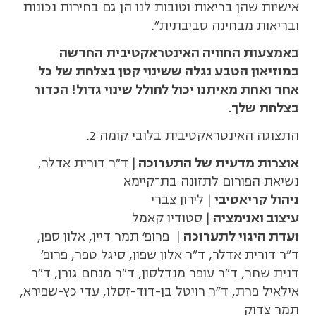
אישיות שהן בריאות וטובות לנו הן גם בחירות נכונות
ובריאות מבחינה סביבתית".
באמצעות החוויה האינטראקטיבית החדשה
במוזיאון הטבע נגלה ששינוי קטן בצלחת של כל
אחד ואחת מאיתנו יכול לחולל שינוי גדול! הכדור
בצלחת שלך.
התצוגה האינטראקטיבית בלובי קומה 2.
אוצרות מדעית של התערוכה
| ד"ר דורית אדלר,
נשיאת הפורום לתזונה בת־קיימא
ניהול קריאטיבי
| לירון צברי
עיצוב ואנימציה
| סטודיו קאמל
ועדת היגוי לתערוכה
| פרופ' תמר דיין, אלון ספן,
ד"ר דורית אדלר, ד"ר אלון שפון, סיגל טפר, פרופ'
דנית שחר, ד"ר עופר מנדלסון, ד"ר מנחם גורן, ד"ר
אילאיל פרת, ד"ר רויטל בן-דוד-זסלו, עדי כץ-שפירא,
תמר צדוק