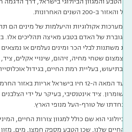
על הטבע והמגוון הביולוגי בישראל, דרך הדגמה 
אזור ב-200 השנים האחרונות.
ם במערכות אקולוגיות והיעלמות של מינים הם תה
 וגוברת של האדם בטבע מאיצה תהליכים אלו. בת
גיות משתנות לבלי הכר ומינים נעלמים או נמצאי
 מצמצום שטחי מחיה, זיהום, שינויי אקלים, ציד, נ
ם בתיעוש, בעליית רמת החיים, בגידול אוכלוסיי
לדוגמה, עד המאה ה-12 חיו בישראל אריות בא
והשומרון. ציד אינטנסיבי, בעיקר על ידי הצלבני
להכחדתו של טורף-העל מנופי הארץ.
 הביולוגי הוא שם כולל למגוון צורות החיים, המיני
 החיים שלנו, שכן הטבע מספק חמצן, מים, מזון 