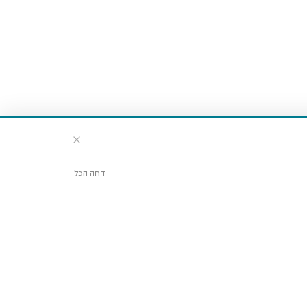
דחה הכל
דע וכרטיסים
ועים ופעילויות