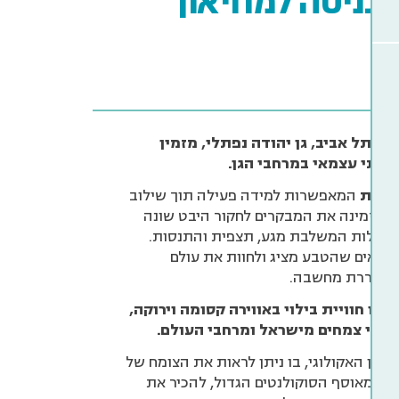
כניסה למוזיאון
טת תל אביב, גן יהודה נפתלי, מזמין
פחתי עצמאי במרחבי הגן.
יתיות
המאפשרות למידה פעילה תוך שילוב
 מזמינה את המבקרים לחקור היבט שונה
פעילות המשלבת מגע, תצפית והתנסות.
הפלאים שהטבע מציג ולחוות את עולם
ומעוררת מחשבה.
יו חוויית בילוי באווירה קסומה וירוקה,
 מיני צמחים מישראל ומרחבי העולם.
 הגן האקולוגי, בו ניתן לראות את הצומח של
שם מאוסף הסוקולנטים הגדול, להכיר את