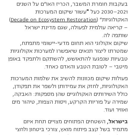
בעקבות חומרת המשבר, הכריז האו"ם על השנים
2021–2030 כעל
"
עשור שיקום המערכות
האקולוגיות" (
Decade on Ecosystem Restoration
)
– קריאה עולמית לפעולה, שגם מדינת ישראל
שותפה לה.
שיקום אקולוגי הוא תחום מדעי-יישומי מתפתח,
שמטרתו ליצור תנאים שיאפשרו למערכות אקולוגיות
טבעיות שנפגעו להתאושש, להשתקם ולתפקד באופן
מיטבי – לטובת הטבע והאדם כאחד.
פעולות שיקום מכוונות להשיב את שלמות המערכות
האקולוגיות, לחזק את עמידותן ולשפר את תפקודן,
כולל השירותים האקולוגיים שהן מספקות: האבקה,
שמירה על פוריות הקרקע, ויסות הצפות, טיהור מים
ואוויר ועוד.
בישראל,
השטחים הפתוחים מצויים תחת איום
מתמיד בשל קצב פיתוח מואץ, צורכי ביטחון ולחצי