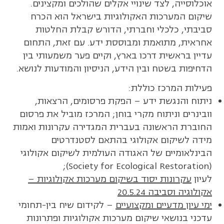
אוכלוסייה, לצד שינויי אקלים שהולכים ומקצינים.
שיקום המערכות האקולוגיות בישראל הוא הכרח
סביבתי, כלכלי וחברתי, הדורש קבלת החלטות
אחראית, מתואמת ומבוססת ידע. עם זאת, התחום
עדיין בראשית דרכו בארץ, וקיים פער משמעותי בין
הדחיפות בשטח ובין הידע, הניסיון והמודעות לנושא.
פעילות המרכז כוללת:
ניתוח והנגשת ידע – הפקת פרסומים, הרצאות,
וובינרים וניתוח מקרי בוחן; המרכז מוביל את פרסום
החוברת הראשונה בעברית המגדירה עקרונות ואמות
מידה לשיקום אקולוגי בהתאם לסטנדרטים
הבינלאומיים של האגודה העולמית לשיקום אקולוגי
(Society for Ecological Restoration);
לעיון
עקרונות יסוד בשיקום מערכות אקולוגיות –
אקולוגיה וסביבה 20.5.24
ימי עיון מדעיים ומקצועיים
– לקידום שיח בין-תחומי
עדכני בנושאי שיקום מערכות אקולוגיות ופתרונות