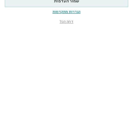
שמור העדפות
הגדרות מתקדמות
דחה הכל
מוזיאון הטבע
ע״ש שטיינהרדט
קלאוזנר 12, תל־אביב-יפו
smnh@tauex.tau.ac.il
073-3802000