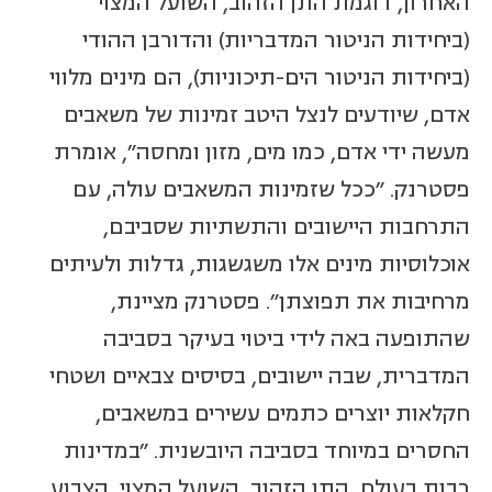
האחרון, דוגמת התן הזהוב, השועל המצוי
(ביחידות הניטור המדבריות) והדורבן ההודי
(ביחידות הניטור הים-תיכוניות), הם מינים מלווי
אדם, שיודעים לנצל היטב זמינות של משאבים
מעשה ידי אדם, כמו מים, מזון ומחסה", אומרת
פסטרנק. "ככל שזמינות המשאבים עולה, עם
התרחבות היישובים והתשתיות שסביבם,
אוכלוסיות מינים אלו משגשגות, גדלות ולעיתים
מרחיבות את תפוצתן". פסטרנק מציינת,
שהתופעה באה לידי ביטוי בעיקר בסביבה
המדברית, שבה יישובים, בסיסים צבאיים ושטחי
חקלאות יוצרים כתמים עשירים במשאבים,
החסרים במיוחד בסביבה היובשנית. "במדינות
רבות בעולם, התן הזהוב, השועל המצוי, הצבוע,