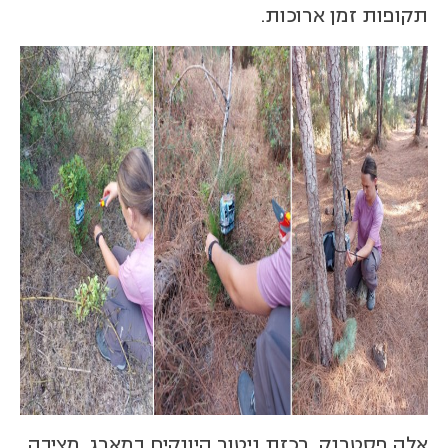
תקופות זמן ארוכות.
אלה פסטרנק, רכזת ניטור היונקים במארג, מציבה