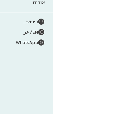
תור
אודות
חיפוש...
/
EN
عر
WhatsApp
תור
של היצ
את 
החומ