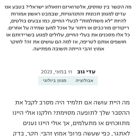
מה הקשר בין טווסים, אלטרואיזם וזואולוג ישראלי? בטבע אנו
עדים למגוון תכונות והתנהגויות, שבמבט ראשון אמורות
להיות "לא משתלמות" לבעלי החיים, כמו צבעים בולטים,
ריקודים מורכבים או ויתור על אוכל למען שמירה על אחרים.
כל אלו מסכנים את בעלי החיים, עלולים לפגוע בשרידותם או
חושפים אותם לטריפה, אז למה הם עושים את זה? לחוקר
אמוץ זהבי הייתה תשובה מפתיעה.
עדי גוב
11 במאי, 2023
אבולוציה
מגוון ביולוגי
מה היית עושה אם תלמיד היה מסרב לקבל את
ההסבר שלך לתופעה מסוימת? חלקנו אולי היינו
מתווכחים או מתעלמים, אך אולי היינו נענים
לאתגר, כפי שעשה פרופ' אמוץ זהבי: חקר, בדק