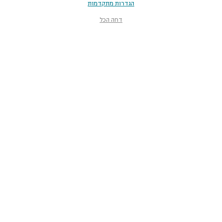
הגדרות מתקדמות
דחה הכל
מוזיאון הטבע
ע״ש שטיינהרדט
קלאוזנר 12, תל־אביב-יפו
smnh@tauex.tau.ac.il
073-3802000