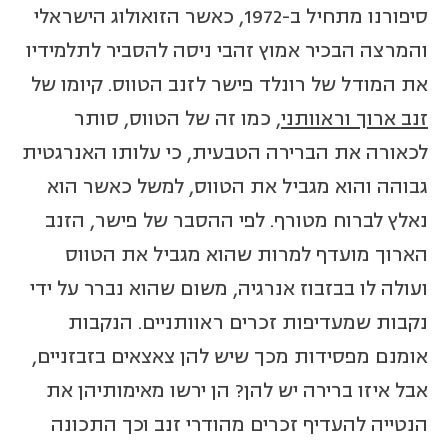
סיפורנו מתחיל ב-1972, כאשר הזואולוג הישראלי
והמרצה הבכיר אמוץ זהבי ניסה להסביר לתלמידיו
את המודל של רונלד פישר לזנב הטווס. קיומו של
זנב ארוך וראוותני
, כמו זה של הטווס, סותר
לכאורה את הברירה הטבעית, כי עלותו האנרגטית
גבוהה והוא מגביל את הטווס, למשל כאשר הוא
נאלץ לברוח מטורף. לפי ההסבר של פישר, הזנב
הארוך מועדף למרות שהוא מגביל את הטווס
ועולה לו בבזבוז אנרגיה, משום שהוא נברר על ידי
נקבות שמעדיפות זכרים ראוותניים. הנקבות
אומנם מפסידות מכך שיש להן צאצאים בזבזניים,
אבל איזו ברירה יש להן? הן ירשו מאימותיהן את
הנטייה להעדיף זכרים מהודרי זנב וכך התכונה