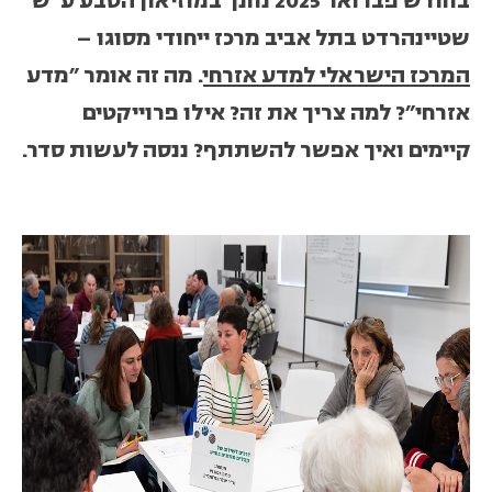
בחודש פברואר 2025 נחנך במוזיאון הטבע ע"ש
שטיינהרדט בתל אביב מרכז ייחודי מסוגו –
המרכז הישראלי למדע אזרחי
. מה זה אומר "מדע
אזרחי"? למה צריך את זה? אילו פרוייקטים
קיימים ואיך אפשר להשתתף? ננסה לעשות סדר.