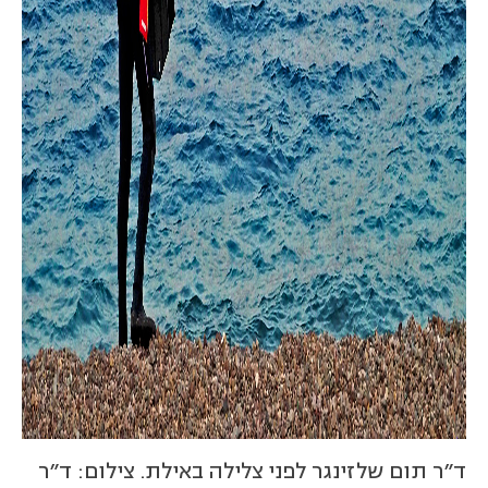
ד"ר תום שלזינגר לפני צלילה באילת. צילום: ד"ר