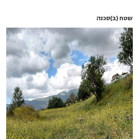
שטח (ב)סכנה