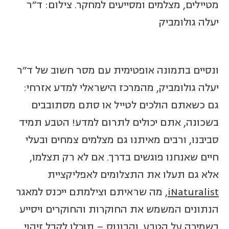
מטיילים, מצלמים ומסייעים למחקר. צילום: ד"ר
יעלה גולומביק
ונסיים בתמונה אופטימית עם מסר חשוב של ד"ר
יעלה גולומביק, מהמרכז הישראלי למדע אזרחי:
גם כשאתם הולכים לטייל או סתם מסתובבים
בשכונה, אתם יכולים לתרום למדע! הטבע תמיד
סביבנו, ורבים מאיתנו גם מצלמים צמחים ובעלי
חיים שאנחנו פוגשים בדרך. אם לא רק תצלמו,
אלא גם תעלו את התצלומים לאפליקציית
iNaturalist
, מה שראיתם וצילמתם ייכנס למאגר
הנתונים המשמש את החוקרות והחוקרים ויסייע
בשמירה על הטבע. והבונוס – תוכלו לקבל זיהוי