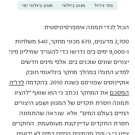
בתי גידול
מגוון ביולוגי
מגוון ביולוגי ימי
הכול לכדי תמונה אימפרסיוניסטית
2,700 מדענים, 670 מכוני מחקר, 540 משלחות
ו-9,000 ימים בים נדרשו כדי להעריך שמיליון מיני
יצורים שונים שוכנים בים. אלפי מינים חדשים
למדע התגלו במהלך מחקר בינלאומי חובק
אוקיינוסים שפורסם בשנת 2010. בהקדמה
לדו"ח
המסכם
את המחקר נכתב כי הוא שואף "להציג
תמונה חסרת תקדים של המגוון ושפע היצורים
החיים בעולם המים". אלא שנראה שהתמונה
חסרת התקדים עדיין קצת מעומעמת: החוקרים
ציינו כי כ-75% מהמינים החיים במים לא ידועים