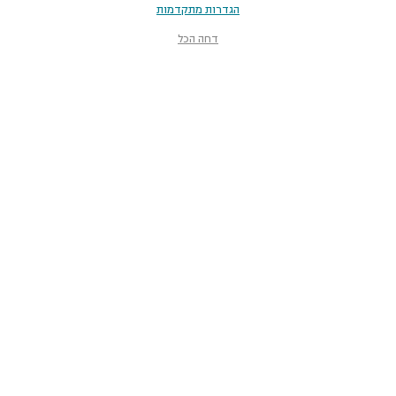
הגדרות מתקדמות
דחה הכל
מוזיאון הטבע
ע״ש שטיינהרדט
קלאוזנר 12, תל־אביב-יפו
smnh@tauex.tau.ac.il
073-3802000