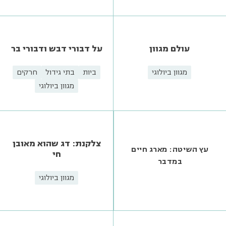
מגוון ביולוגי
מדע אזרחי
ספירת הציפורים
עופות
עולם החי באיי גלפגוס
אבולוציה
מגוון ביולוגי
סקר "פארק עצמאות
ארה"ב" | מכון דש"א