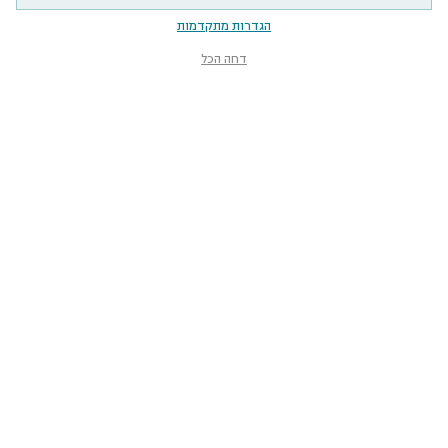
הגדרות מתקדמות
דחה הכל
מוזיאון הטבע
ע״ש שטיינהרדט
קלאוזנר 12, תל־אביב-יפו
smnh@tauex.tau.ac.il
073-3802000