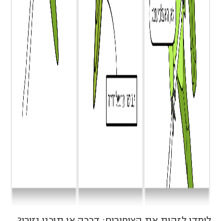
לימדו לזהות את הציפורים: דררה או תוכני נזירי?