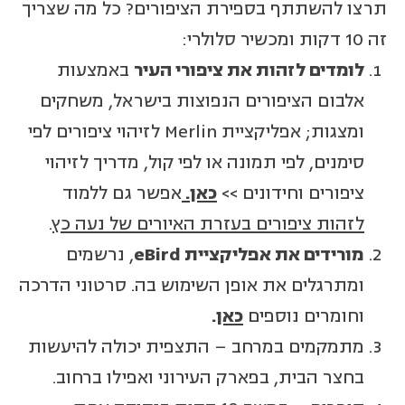
תרצו להשתתף בספירת הציפורים? כל מה שצריך
זה 10 דקות ומכשיר סלולרי:
לומדים לזהות את ציפורי העיר
באמצעות
אלבום הציפורים הנפוצות בישראל, משחקים
ומצגות; אפליקציית Merlin לזיהוי ציפורים לפי
סימנים, לפי תמונה או לפי קול, מדריך לזיהוי
ציפורים וחידונים >>
כאן.
אפשר גם ללמוד
לזהות ציפורים בעזרת האיורים של נעה כץ
.
מורידים את אפליקציית eBird
, נרשמים
ומתרגלים את אופן השימוש בה. סרטוני הדרכה
וחומרים נוספים
כאן
.
מתמקמים במרחב – התצפית יכולה להיעשות
בחצר הבית, בפארק העירוני ואפילו ברחוב.