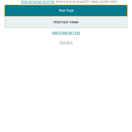
לנתח תנועה באתר ולהתאים תכנים אישית.
מדיניות הפרטיות שלנו
קבל הכל
שמור העדפות
הגדרות מתקדמות
דחה הכל
מוזיאון הטבע
ע״ש שטיינהרדט
קלאוזנר 12, תל־אביב-יפו
smnh@tauex.tau.ac.il
073-3802000