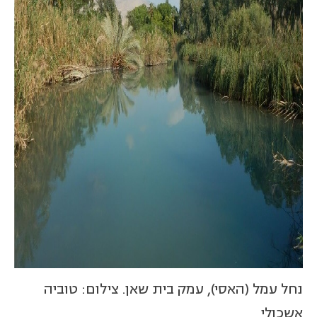
נחל עמל (האסי), עמק בית שאן. צילום: טוביה
אשכולי