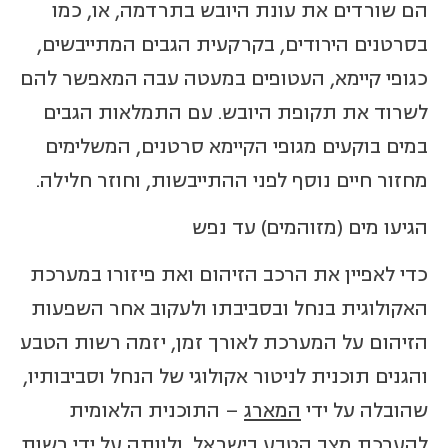
הם שורדים את עונת היובש בתרדמה, או, כמו
בסרטנים הירודים, בקרקעית הגבים המתייבשים,
כגופי קיימא, העטופים במעטה עבה המאפשר להם
לשרוד את תקופת היובש. עם התמלאות הגבים
במים בוקעים מגופי הקיימא סרטנים, המשלימים
מחזור חיים נוסף לפני ההתייבשות, וחוזר חלילה.
הגיעו מים (מזוהמים) עד נפש
כדי לאפיין את הרכב הזיהום ואת פיזורו במערכת
האקולוגית בנחל ובסביבתו ולעקוב אחר השפעות
הזיהום על המערכת לאורך זמן, יזמה רשות הטבע
והגנים תוכנית לניטור אקולוגי של הנחל וסביבותיו,
שהובלה על ידי
המארג
– התוכנית הלאומית
להערכת מצב הטבע בישראל, ולוותה על ידי רשות