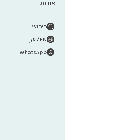
אודות
חיפוש...
/
EN
عر
WhatsApp
מתחפרות, מ
כארבעים מינ
חלקלקות ומ
אם התבוננת
ללא הרף. מ