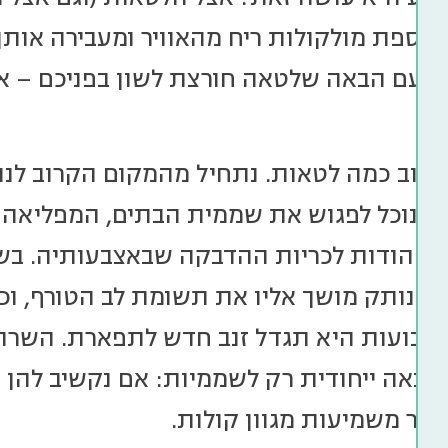
 אוספת מולקולות ריח מהאוויר ומעבירה אות
 בפעם הבאה שלטאה חורצת לשון בפניכם – אל
קרוב כמה לטאות. נתחיל מהמקום הקרוב לנו 
, נוכל לפגוש את שממית הבתים, המפליאה ל
קה, הודות לכריות ההדבקה שבאצבעותיה. 
 המנותק מושך אליו את תשומת לב הטורף, ו
שבועות היא תגדל זנב חדש לתפארת. השרת ה
באה ייחודית רק לשממיות: אם נקשיב להן ב
ומר משמיעות מגוון קולות.