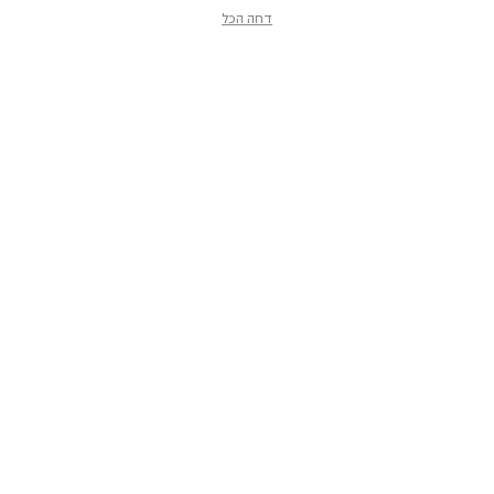
דחה הכל
מוזיאון הטבע
ע״ש שטיינהרדט
קלאוזנר 12, תל־אביב-יפו
smnh@tauex.tau.ac.il
073-3802000