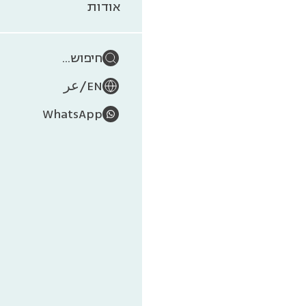
אב
אודות
חיפוש...
/
EN
عر
בטבע 
WhatsApp
כנראה
מהירה
שבגי