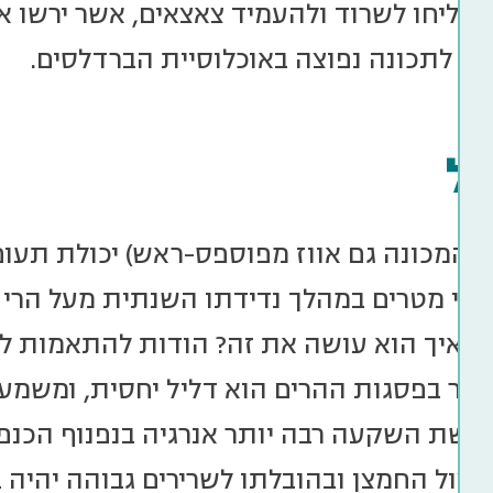
והצליחו לשרוד ולהעמיד צאצאים, אשר ירשו א
ה לתכונה נפוצה באוכלוסיית הברדלסים.
ל
י (המכונה גם אווז מפוספס-ראש) יכולת תעו
לפי מטרים במהלך נדידתו השנתית מעל הרי 
ם. איך הוא עושה את זה? הודות להתאמות ל
וויר בפסגות ההרים הוא דליל יחסית, ומשמע
דרשת השקעה רבה יותר אנרגיה בנפנוף הכנפיים
יצול החמצן ובהובלתו לשרירים גבוהה יהיה בע