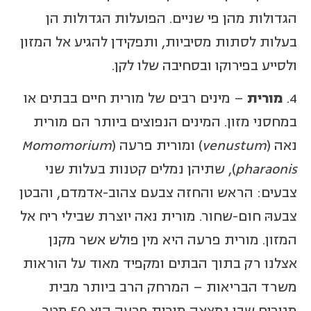
הגדולות מהן פי שניים. הפועלות הגדולות הן
בעלות לסתות מסיביות, ותפקידן להגיע אל המזון
ולסייע בפירוקו ובסחיבה שלו לקן.
4.
מורית
– מינים רבים של מורית חיים בבתים או
במחסני מזון. המינים הנפוצים ביותר הם מורית
נאה (
venustum
) ומורית פרעה (
Momomorium
pharaonis
), שתיהן נמלים קטנות בעלות שני
צבעים: הראש והחזה צבעם צהוב-אדמדם, והבטן
צבעהּ חום-שחור. מורית נאה יוצרת שבילי ריח אל
המזון. מורית פרעה היא מין פולש אשר מקנן
אצלנו רק בתוך הבתים ומקפיד מאוד על הוראות
משרד הבריאות – המרחק הרב ביותר מבית
מגורים שבו נמצאה מורית פרעה הוא 50 מטר.