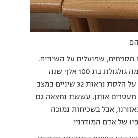
הם
סוימים, שפועלים על השיניים.
חיידקים אלה לא נעדרו כמובן מהפרהיסטוריה. קחו לדוגמה גולגולת בת 100 אלף שנה
שנמצאה במערת קפזה ליד נצרת ושייכת לבחורה צעירה. על הלסת נראות 32 שיניים במצב
 מעטרים אותן. עששת נמצאה גם
זורנו, אבל בשכיחות נמוכה
יו של אדם המודרני?