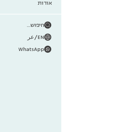
אי
אודות
חיפוש...
/
EN
عر
WhatsApp
האדם
אחר
בשינ
השינ
האדם 