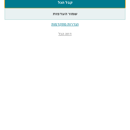
קבל הכל
שמור העדפות
הגדרות מתקדמות
דחה הכל
מוזיאון הטבע
ע״ש שטיינהרדט
קלאוזנר 12, תל־אביב-יפו
smnh@tauex.tau.ac.il
073-3802000