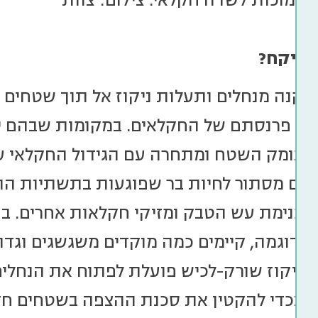
 סמוכות לשדה חקלאי. צילום: צוות
 פיקח?
נה מנחלים ותעלות ניקוז אל תוך שטחים חק
קור פרנסתם של החקלאים. במקומות שבהם יש
לעומק השטח ומתחרה עם הגידול החקלאי ע
ום מסתור לחיות בר שפוגעות בתשתיות ההש
לכנימת עש הטבק ומזיקי חקלאות אחרים. בנ
, לדוגמה, קיימים כמה מוקדים משגשגים וגד
הניקוז שורק-לכיש פועלת לפתוח את הנחלי
ר בכדי להקטין את סכנת ההצפה בשטחים חק