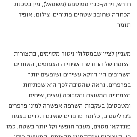
חורש, וירוק-כנף מפוספס (משמאל), מין בסכנת
הכחדה שחובב שטחים פתוחים. צילום: אופיר
תומר
מעניין לציין שבמסלולי ניטור מסוימים, בתצורות
הצומח של החורש והשיחייה הצפופים, האזורים
השרופים היו דווקא עשירים ושופעים יותר
בפרפרים. נראה שהסיבה לכך היא שפתיחת
הצמחייה המעוצה והסבוכה (עצים, שיחים
ומטפסים) בעקבות השרפה אפשרה למיני פרפרים
ג'נרליסטים, כלומר פרפרים שאינם תלויים בצמח
פונדקאי מסוים, מעבר חופשי וקל יותר בשטח. כמו
כן, השטחים ש"התפנו" מהצומח המעוצה כוסו