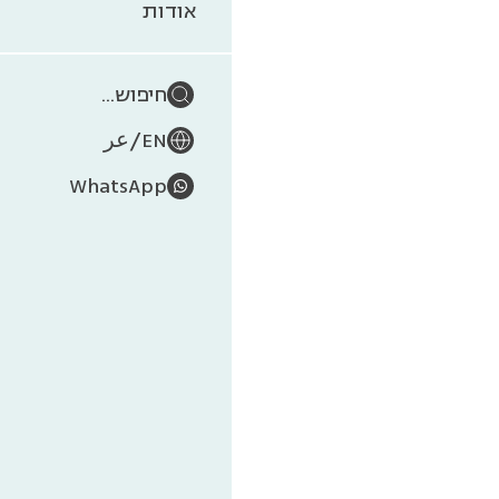
הע
אודות
חיפוש...
של
/
EN
عر
WhatsApp
עץ החי