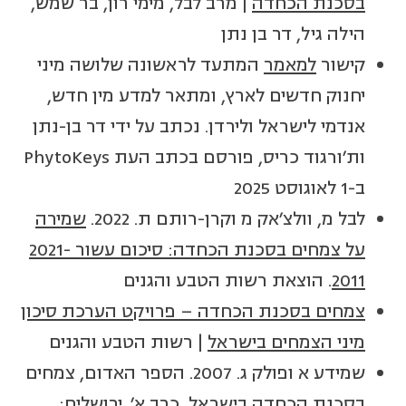
בסכנת הכחדה
| מרב לבל, מימי רון, בר שמש,
הילה גיל, דר בן נתן
קישור
למאמר
המתעד לראשונה שלושה מיני
יחנוק חדשים לארץ, ומתאר למדע מין חדש,
אנדמי לישראל ולירדן. נכתב על ידי דר בן-נתן
ות'ורגוד כריס, פורסם בכתב העת PhytoKeys
ב-1 לאוגוסט 2025
לבל מ, וולצ'אק מ וקרן-רותם ת. 2022.
שמירה
על צמחים בסכנת הכחדה: סיכום עשור 2021-
2011
. הוצאת רשות הטבע והגנים
צמחים בסכנת הכחדה – פרויקט הערכת סיכון
מיני הצמחים בישראל
| רשות הטבע והגנים
שמידע א ופולק ג. 2007. הספר האדום, צמחים
בסכנת הכחדה בישראל, כרך א'. ירושלים: