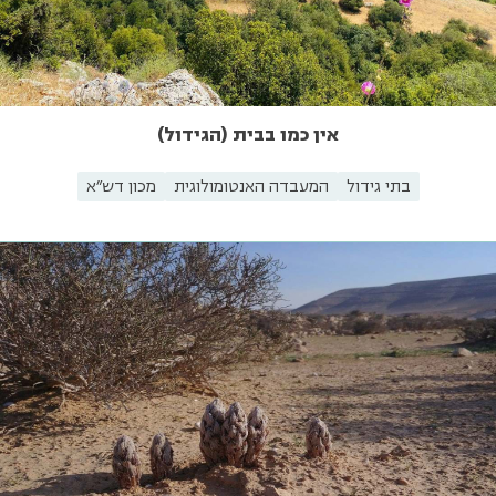
אין כמו בבית (הגידול)
בתי גידול
המעבדה האנטומולוגית
מכון דש"א