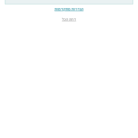
הגדרות מתקדמות
דחה הכל
מוזיאון הטבע
ע״ש שטיינהרדט
קלאוזנר 12, תל־אביב-יפו
smnh@tauex.tau.ac.il
073-3802000