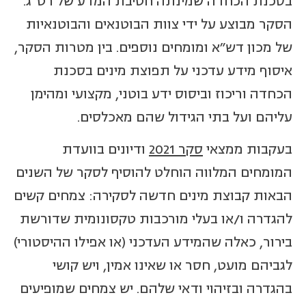
בסכנת הכחדה שמינתה חטיבת המדע של רט"ג.
הסקר מבוצע על ידי צוות הבוטנאים והבוטנאיות
של מכון דש"א ומומחים נוספים. בין מטרות הסקר,
איסוף מידע עדכני על תפוצת מינים בסכנת
הכחדה וריכוז וביסוס ידע בוטני, מקצועי ומהימן
עליהם ועל בתי הגידול שהם מאכלסים.
בעקבות ממצאי
סקר 2021
ודיונים בוועדת
המומחים המלווה הוחלט להוסיף לסקר של השנים
הבאות קבוצת מינים חדשה לסקירה: צמחים קשים
להגדרה ו/או בעלי מורכבות טקסונומית שדורשת
בירור, כאלה שהמידע העדכני (או אפילו ההיסטורי)
לגביהם מועט, חסר או שאינו אמין, ויש קושי
בהגדרה ובזיהוי ודאי שלהם. יש צמחים שמופיעים