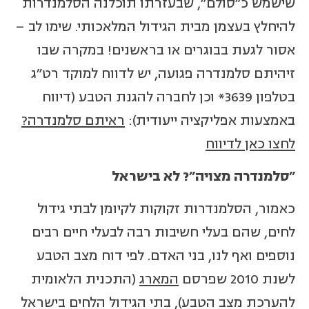
שישמש כ"סולם", שבעזרתו תוכלנה הסלמנדרות
להיחלץ בעצמן מבית הגידול המלאכותי. שימו לב –
אסור לגעת בבוגרים או בראשנים! במקרה שבו
זיהיתם סלמנדרה פגועה, יש לדווח למוקד רט"ג
בטלפון 3639* וכן לחברה להגנת הטבע (דיווח
באמצעות אפליקציה ייעודית):
ראיתם סלמנדרה?
לחצו כאן לדיווח
"סלמנדרה מצויה"? לא בישראל
כאמור, הסלמנדרות זקוקות לקיומן לבתי גידול
לחים, שהם בעלי חשיבות רבה לבעלי חיים רבים
נוספים ואף לנו, בני האדם. לפי דוח מצב הטבע
לשנת 2010 שפרסם
המארג
(התכנית הלאומית
להערכת מצב הטבע), בתי הגידול הלחים בישראל