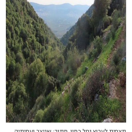
תצפית לערוץ נחל כמון. מתוך: שניצר ועמיתיה