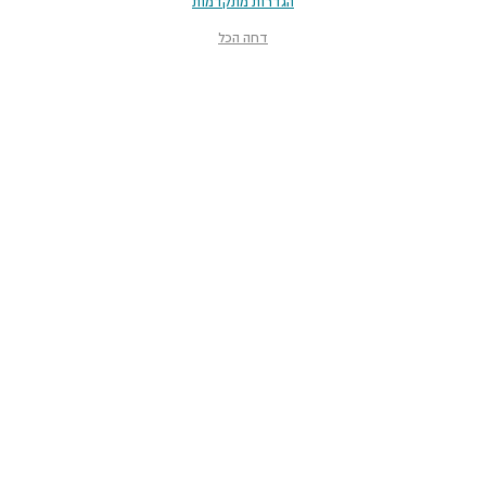
הגדרות מתקדמות
דחה הכל
מוזיאון הטבע
ע״ש שטיינהרדט
קלאוזנר 12, תל־אביב-יפו
smnh@tauex.tau.ac.il
073-3802000