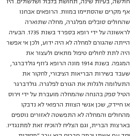
חולשה, בעיות שינה, תחושת בלבול ושלשולים. היו
אף מקרים שהסתיימו במוות. הרופאים אבחנו
שהחולים סובלים מפלגרה, מחלה שתוארה
לראשונה על ידי רופא בספרד בשנת 1735. הבעיה
הייתה שהגורם למחלה לא היה ידוע, ולכן אי אפשר
היה לתת לחולים טיפול מתאים ולעצור את
המגפה. בשנת 1914 מונה הרופא ג'וזף גולדברגר,
שעבד בשירות הבריאות הציבורי, לחקור את
התעלומה ולגלות את הגורם לפלגרה. גולדברגר
הטיל ספק בהנחה שהמחלה מועברת על ידי וירוס
או חיידק, שכן אנשי הצוות הרפואי לא נדבקו
מהחולים והמחלה לא התפשטה לאזורים נוספים
בארצות הברית, וגם הצליח להוכיח זאת למתנגדיו.
יחד עם אשתו וכמה חברים הוא ערך "מסיבות