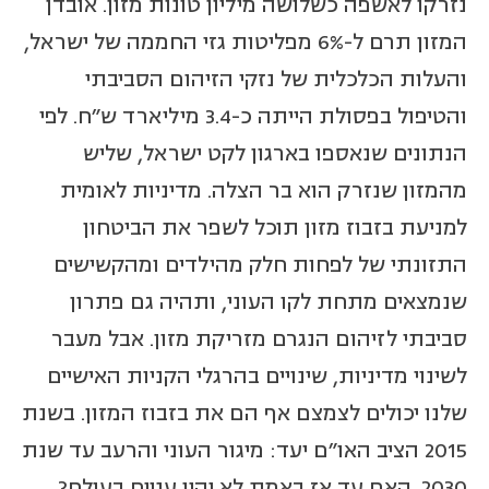
נזרקו לאשפה כשלושה מיליון טונות מזון. אובדן
המזון תרם ל-6% מפליטות גזי החממה של ישראל,
והעלות הכלכלית של נזקי הזיהום הסביבתי
והטיפול בפסולת הייתה כ-3.4 מיליארד ש"ח. לפי
הנתונים שנאספו בארגון לקט ישראל, שליש
מהמזון שנזרק הוא בר הצלה. מדיניות לאומית
למניעת בזבוז מזון תוכל לשפר את הביטחון
התזונתי של לפחות חלק מהילדים ומהקשישים
שנמצאים מתחת לקו העוני, ותהיה גם פתרון
סביבתי לזיהום הנגרם מזריקת מזון. אבל מעבר
לשינוי מדיניות, שינויים בהרגלי הקניות האישיים
שלנו יכולים לצמצם אף הם את בזבוז המזון. בשנת
2015 הציב האו"ם יעד: מיגור העוני והרעב עד שנת
2030. האם עד אז באמת לא יהיו עניים בעולם?