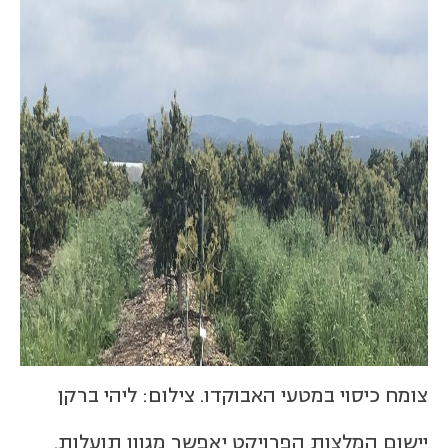
צומח כיסוי במטעי האבוקדו. צילום: ליהי ברקן
יישום המלצות הפרויקט יאפשר מגוון תועלות,