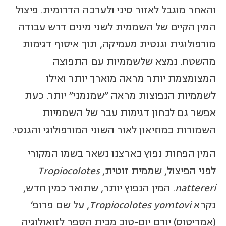
והאחר מוגבל לאזור סיני ולערבה הדרומית. פיצול
המין הקיים של השממית לשני מינים דרש עבודה
מורפולוגית וגנטית מעמיקה, תוך איסוף דגימות
מהשטח. נמצא שלשממיות עם התפוצה
המצומצמת יותר מראה מוארך יותר ואילו
לשממיות הנפוצות מראה "שמנמני" יותר. כעת
אפשר גם לבחון דגימות עבר של השממיות
השמורות במוזיאון לאור השוני המורפולוגי והגנטי.
המין הפחות נפוץ בארצנו נשאר בשמו המקורי
לפני הפיצול, שממית זוטית,
Tropiocolotes
nattereri
. המין הנפוץ יותר, שתואר כמין חדש,
נקרא
yomtovi
Tropiocolotes
, על שם פרופ'
(אמריטוס) יורם יום-טוב מבית הספר לזואולוגיה