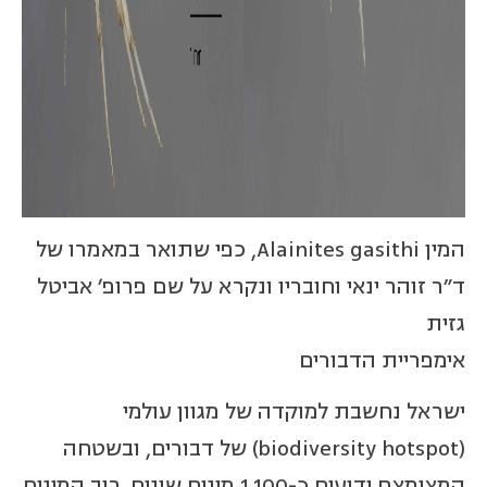
המין Alainites gasithi, כפי שתואר במאמרו של
ד"ר זוהר ינאי וחובריו ונקרא על שם פרופ' אביטל
גזית
אימפריית הדבורים
ישראל נחשבת למוקדה של מגוון עולמי
(biodiversity hotspot) של דבורים, ובשטחה
המצומצם ידועים כ-1,100 מינים שונים. רוב המינים