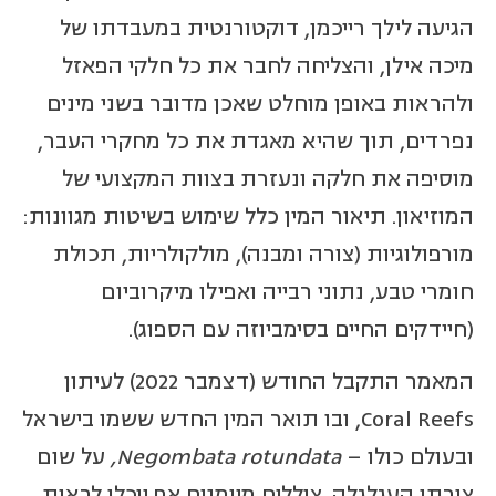
הגיעה לילך רייכמן, דוקטורנטית במעבדתו של
מיכה אילן, והצליחה לחבר את כל חלקי הפאזל
ולהראות באופן מוחלט שאכן מדובר בשני מינים
נפרדים, תוך שהיא מאגדת את כל מחקרי העבר,
מוסיפה את חלקה ונעזרת בצוות המקצועי של
המוזיאון. תיאור המין כלל שימוש בשיטות מגוונות:
מורפולוגיות (צורה ומבנה), מולקולריות, תכולת
חומרי טבע, נתוני רבייה ואפילו מיקרוביום
(חיידקים החיים בסימביוזה עם הספוג).
המאמר התקבל החודש (דצמבר 2022) לעיתון
Coral Reefs, ובו תואר המין החדש ששמו בישראל
ובעולם כולו –
Negombata rotundata
,
על שום
צורתו העגלגלה. צוללים מיומנים אף יוכלו לראות