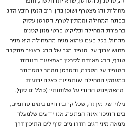
זה, סרטנון). הסרטן, שראייתו חלשה, חופר
מחילות ודג מצטרף ושוכן בהן. רוב הזמן רובץ הדג
בפתח המחילה וממתין לטרף. הסרטן עסוק
בחפירת המחילה ובליקוט פרטי מזון קטנים
מהחול. בכל פעם שהוא מגיח מהמחילה הוא מניח
מחוש ארוך על סנפיר הגב של הדג. כאשר מתקרב
טורף, הדג מאותת לסרטן באמצעות תנודות
הסנפיר על הסכנה, והסרטן ממהר להסתתר
במעמקי המחילה. שותפויות כאלה ידועות
מהאוקיינוס ההודי על שלוחותיו (כולל ים סוף).
גילויו של מין זה, שכל קרוביו חיים בימים טרופיים,
בים התיכון אינה הפתעה. אנו יודעים שלמעלה
ממאה מיני דגים חדרו מים סוף לים התיכון דרך