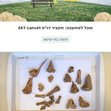
אוכל למחשבה: תקציר דו"ח EAT-Lancet
תזונה בת-קיימא