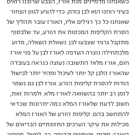
כשאנחנו מדמיינים מנת אורז, הצבע שרובנו רואים
בעיני רוחנו הוא לבן בוהק. כדי להגיע לגוון הצחור
שאנחנו כל כך רגילים אליו, האורז עובר תהליך של
הסרת הקליפות המכסות את הזרע, עד שלבסוף
מתקבל גרגיר שצבעו לבן. נשאלת השאלה, מדוע
מלכתחילה נוצרה העדפה לאורז לבן על פני אורז
חום, אורז מלא? התשובה נעוצה כנראה בעובדה
שהאורז הלבן קל יותר לעיכול ומהיר יותר לבישול
הודות להסרת קליפות הזרע. אורז לבן גם נשמר
לזמן רב יותר בהשוואה לאורז מלא. ולמרות זאת,
חשוב לדעת שלאורז המלא כמה יתרונות שכדאי
להתחשב בהם. קליפות הזרע של האורז המלא
מכילות את עיקר הערכים התזונתיים הבריאים של
האורז: סיבים, ויטמינים וכדומה. כך, למשל, מחסור