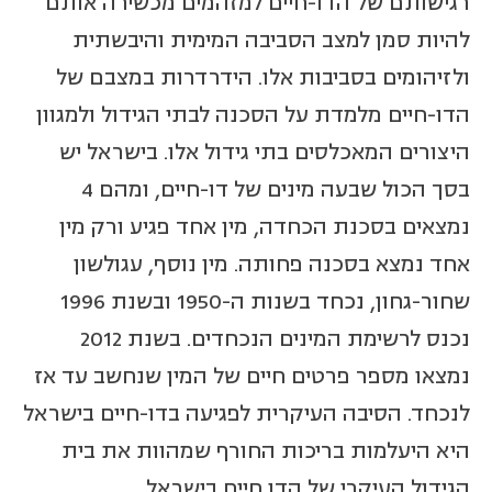
רגישותם של הדו-חיים למזהמים מכשירה אותם
להיות סמן למצב הסביבה המימית והיבשתית
ולזיהומים בסביבות אלו. הידרדרות במצבם של
הדו-חיים מלמדת על הסכנה לבתי הגידול ולמגוון
היצורים המאכלסים בתי גידול אלו. בישראל יש
בסך הכול שבעה מינים של דו-חיים, ומהם 4
נמצאים בסכנת הכחדה, מין אחד פגיע ורק מין
אחד נמצא בסכנה פחותה. מין נוסף, עגולשון
שחור-גחון, נכחד בשנות ה-1950 ובשנת 1996
נכנס לרשימת המינים הנכחדים. בשנת 2012
נמצאו מספר פרטים חיים של המין שנחשב עד אז
לנכחד. הסיבה העיקרית לפגיעה בדו-חיים בישראל
היא היעלמות בריכות החורף שמהוות את בית
הגידול העיקרי של הדו חיים בישראל.