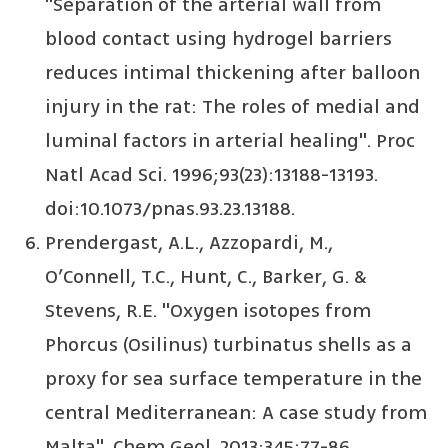
"Separation of the arterial wall from
blood contact using hydrogel barriers
reduces intimal thickening after balloon
injury in the rat: The roles of medial and
luminal factors in arterial healing". Proc
Natl Acad Sci. 1996;93(23):13188-13193.
doi:10.1073/pnas.93.23.13188.
Prendergast, A.L., Azzopardi, M.,
O’Connell, T.C., Hunt, C., Barker, G. &
Stevens, R.E. "Oxygen isotopes from
Phorcus (Osilinus) turbinatus shells as a
proxy for sea surface temperature in the
central Mediterranean: A case study from
Malta". Chem Geol. 2013;345:77-86.