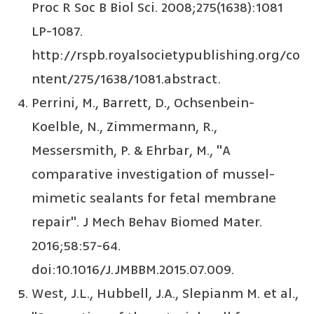
Proc R Soc B Biol Sci. 2008;275(1638):1081
LP-1087.
http://rspb.royalsocietypublishing.org/co
ntent/275/1638/1081.abstract.
Perrini, M., Barrett, D., Ochsenbein-
Koelble, N., Zimmermann, R.,
Messersmith, P. & Ehrbar, M., "A
comparative investigation of mussel-
mimetic sealants for fetal membrane
repair". J Mech Behav Biomed Mater.
2016;58:57-64.
doi:10.1016/J.JMBBM.2015.07.009.
West, J.L., Hubbell, J.A., Slepianm M. et al.,