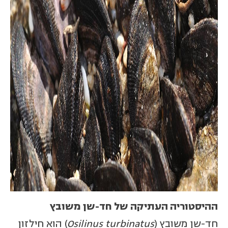
ההיסטוריה העתיקה של חד-שן משובץ
חד-שן משובץ (
Osilinus turbinatus
) הוא חילזון