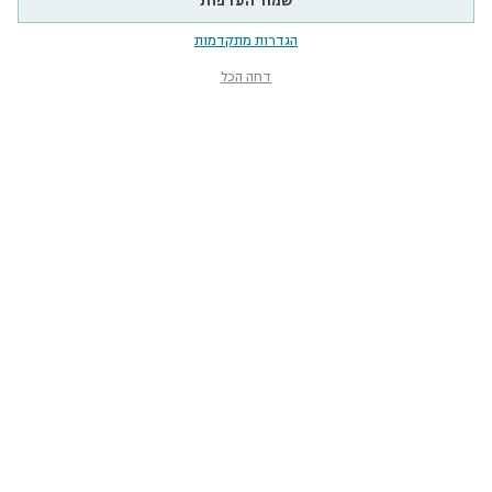
שמור העדפות
הגדרות מתקדמות
דחה הכל
מוזיאון הטבע
ע״ש שטיינהרדט
קלאוזנר 12, תל־אביב-יפו
smnh@tauex.tau.ac.il
073-3802000