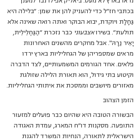
נראו בארץ לא מעט. ביאליק אפילו נבר למענן
בכתבי חז"ל כדי להעניק להן את שמן: "בלילה היא
גַּחֶלֶת ויוקדת, יבוא הבוקר ואתה רואה שאינה אלא
תולעת". בשירו
אצבעוני
כבר נזכרת "הַגַּחְלִילִית,
יָאִיר נֵרָהּ". אבל מחקרים מהשנים האחרונות
מראים שמספריהן של הגחליליות בארץ ירדו
פלאים. אחד הגורמים המשמעותיים, לצד הדברה
וקיטוע בתי גידול, הוא תאורת הלילה שזולגת
מאזורים מיושבים וממסכת את איתותי הגחליליות.
הזמן הצהוב
הבשורה הטובה היא שהיום כבר פועלים למזעור
התופעה. מסקנות דו"ח המארג, עמדת האגודה
הישראלית לתאורה, הנחיות המשרד להגנת