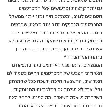
נוספים שמאפיינים את החורש הים-תיכוני. מצאנו
גם יותר קרציות ופרעושים אצל המכרסמים
הסמוכים לגנים, ומשקלם היה נמוך יותר ממשקל
המכרסמים הרחוקים יותר. עוד מצאנו, שפרטים
בוגרים מהמין יערון גדול מתרבים פי שישה יותר
במרחק. בגדול, הראינו שהקרבה לגני אירועים לא
עשתה להם טוב, הן ברמת הרכב החברה והן
ברמת המין הבודד".
הממצאים הראו שגני האירועים פגעו בתפקודם
האקולוגי הטבעי של המכרסמים החיים בסמוך לגן
האירועים. ההשפעה הלכה ודעכה ככל שהמרחק
גדל, אבל לא נעלמה גם במלכודות המרוחקות.
בשלב זה נשאלה השאלה, מה הפריע להם? האם
זו הנוכחות האנושית, הרעש, האור או המזון