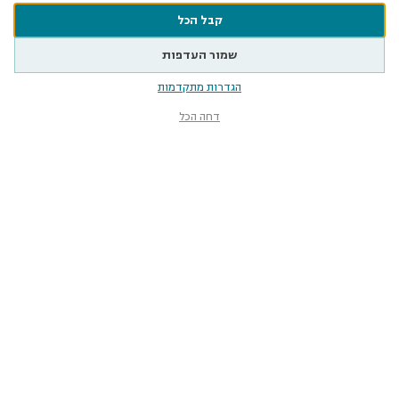
קבל הכל
שמור העדפות
הגדרות מתקדמות
דחה הכל
מוזיאון הטבע
ע״ש שטיינהרדט
קלאוזנר 12, תל־אביב-יפו