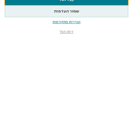
שמור העדפות
הגדרות מתקדמות
דחה הכל
מוזיאון הטבע
ע״ש שטיינהרדט
קלאוזנר 12, תל־אביב-יפו
smnh@tauex.tau.ac.il
073-3802000