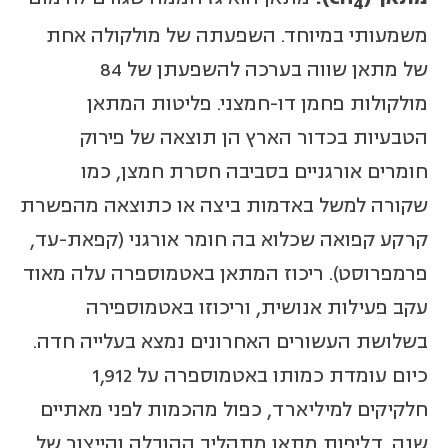
4
משמעותי במיוחד. השפעתה של מולקולה אחת
של מתאן שווה בערכה להשפעתן של 84
מולקולות פחמן דו-חמצני. פליטות המתאן
הטבעיות בכדור הארץ הן תוצאה של פירוק
חומרים אורגניים בסביבה חסרת חמצן, כמו
שקורה למשל באדמות ביצה או כתוצאה מהפשרת
קרקע קפואה שכלוא בה חומר אורגני (קפאת-עד,
פרמפרוסט). ריכוז המתאן באטמוספרה עלה מאוד
עקב פעילות אנושית, וריכוזו באטמוספירה
בשלושת העשורים האחרונים נמצא בעלייה חדה.
כיום עומדת כמותו באטמוספרה על 1,912
חלקיקים למיליארד, כפול מהכמות לפני מאתיים
שנה. דליפות מתאן מתהליך ההובלה והייצור של