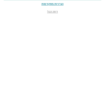
הגדרות מתקדמות
דחה הכל
מוזיאון הטבע
ע״ש שטיינהרדט
קלאוזנר 12, תל־אביב-יפו
smnh@tauex.tau.ac.il
073-3802000