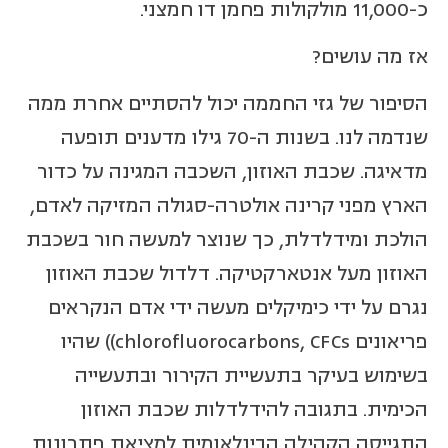
כ-11,000 מולקולות פחמן דו חמצני.
אז מה עושים?
הסיפור של גזי החממה יכול להסתיים אחרת ממה
שנדמה לנו. בשנות ה-70 גילו מדענים תופעה
מדאיגה. שכבת האוזון, השכבה המגינה על כדור
הארץ מפני קרינה אולטרה-סגולה המזיקה לאדם,
הולכת ומידלדלת, כך שנוצר למעשה חור בשכבת
האוזון מעל אנטארקטיקה. דלדול שכבת האוזון
נגרם על ידי כימיקלים מעשה ידי אדם הנקראים
פריאונים chlorofluorocarbons, CFCs)) שהיו
בשימוש בעיקר בתעשיית הקירור ובתעשייה
הכימית. בתגובה להידלדלות שכבת האוזון
התגייסה הקהילה הבינלאומית למציאת פתרונות,