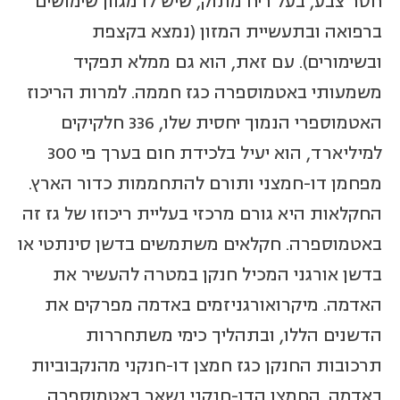
חסר צבע, בעל ריח מתוק, שיש לו מגוון שימושים
ברפואה ובתעשיית המזון (נמצא בקצפת
ובשימורים). עם זאת, הוא גם ממלא תפקיד
משמעותי באטמוספרה כגז חממה. למרות הריכוז
האטמוספרי הנמוך יחסית שלו, 336 חלקיקים
למיליארד, הוא יעיל בלכידת חום בערך פי 300
מפחמן דו-חמצני ותורם להתחממות כדור הארץ.
החקלאות היא גורם מרכזי בעליית ריכוזו של גז זה
באטמוספרה. חקלאים משתמשים בדשן סינתטי או
בדשן אורגני המכיל חנקן במטרה להעשיר את
האדמה. מיקרואורגניזמים באדמה מפרקים את
הדשנים הללו, ובתהליך כימי משתחררות
תרכובות החנקן כגז חמצן דו-חנקני מהנקבוביות
באדמה. החמצן הדו-חנקני נשאר באטמוספרה